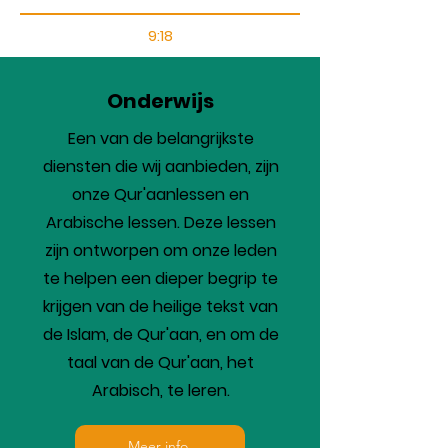
9:18
Onderwijs
Een van de belangrijkste
diensten die wij aanbieden, zijn
onze Qur'aanlessen en
Arabische lessen. Deze lessen
zijn ontworpen om onze leden
te helpen een dieper begrip te
krijgen van de heilige tekst van
de Islam, de Qur'aan, en om de
taal van de Qur'aan, het
Arabisch, te leren.
Meer info