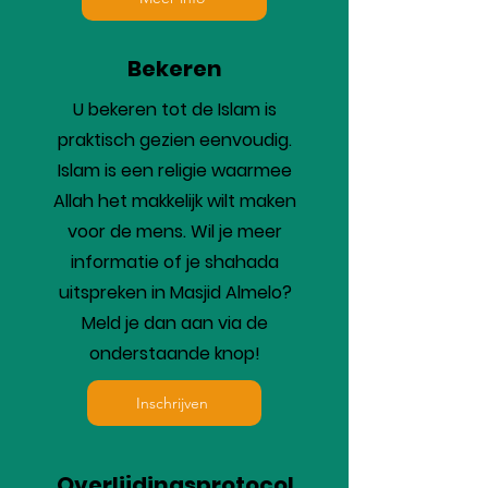
Bekeren
U bekeren tot de Islam is
praktisch gezien eenvoudig.
Islam is een religie waarmee
Allah het makkelijk wilt maken
voor de mens. Wil je meer
informatie of je shahada
uitspreken in Masjid Almelo?
Meld je dan aan via de
onderstaande knop!
Inschrijven
Overlijdingsprotocol