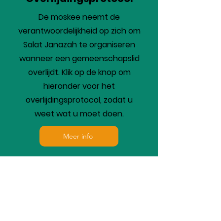
De moskee neemt de
verantwoordelijkheid op zich om
Salat Janazah te organiseren
wanneer een gemeenschapslid
overlijdt. Klik op de knop om
hieronder voor het
overlijdingsprotocol, zodat u
weet wat u moet doen.
Meer info