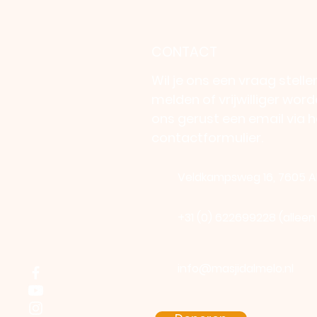
CONTACT
Wil je ons een vraag stellen
melden of vrijwilliger wor
ons gerust een email via h
contactformulier.
Veldkampsweg 16, 7605 A
+31 (0) 622699228 (allee
info@masjidalmelo.nl