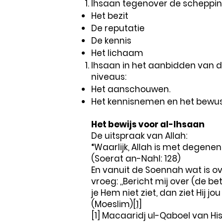
Ihsaan tegenover de schepping
Het bezit
De reputatie
De kennis
Het lichaam
Ihsaan in het aanbidden van d
niveaus:
Het aanschouwen.
Het kennisnemen en het bewust
Het bewijs voor al-Ihsaan
De uitspraak van Allah:
“Waarlijk, Allah is met degene
(Soerat an-Nahl: 128)
En vanuit de Soennah wat is ove
vroeg: ,,Bericht mij over (de be
je Hem niet ziet, dan ziet Hij jou
(Moeslim)
[1]
[1] Macaaridj ul-Qaboel van Hi