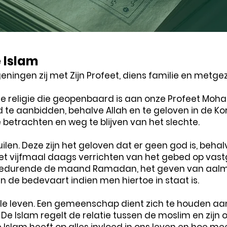
e Islam
egeningen zij met Zijn Profeet, diens familie en metgez
is de religie die geopenbaard is aan onze Profeet Moh
e aanbidden, behalve Allah en te geloven in de Kora
etrachten en weg te blijven van het slechte.
zuilen. Deze zijn het geloven dat er geen god is, be
et vijfmaal daags verrichten van het gebed op vas
 gedurende de maand Ramadan, het geven van aal
an de bedevaart indien men hiertoe in staat is.
le leven. Een gemeenschap dient zich te houden aan
n. De Islam regelt de relatie tussen de moslim en z