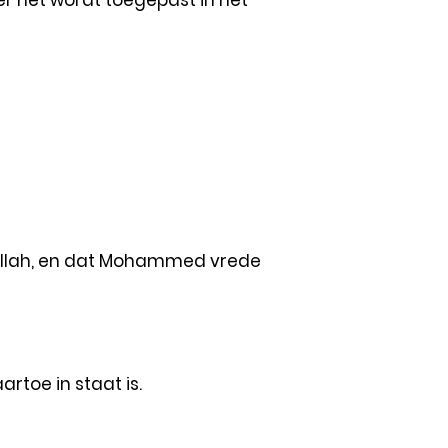
er het wordt toegepast in het
 Allah, en dat Mohammed vrede
rtoe in staat is.