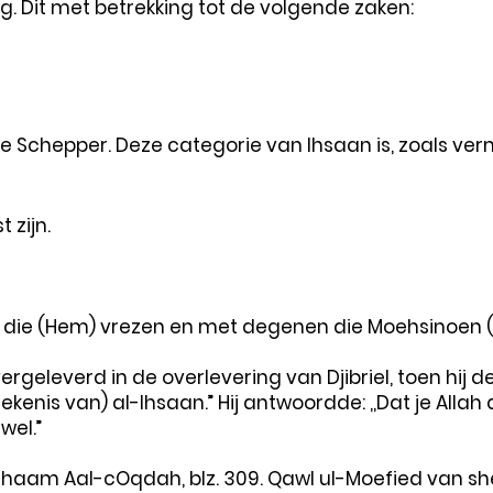
. Dit met betrekking tot de volgende zaken:
e Schepper. Deze categorie van Ihsaan is, zoals ver
 zijn.
n die (Hem) vrezen en met degenen die Moehsinoen (w
rgeleverd in de overlevering van Djibriel, toen hij 
tekenis van) al-Ihsaan.” Hij antwoordde: ,,Dat je Allah
 wel.”
shaam Aal-cOqdah, blz. 309. Qawl ul-Moefied van shei