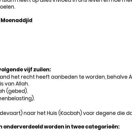
 Islam heeft op alles invloed in ons leven en hoe me
oelen.
-Moenaddjid
olgende vijf zuilen:
emand het recht heeft aanbeden te worden, behalve
s van Allah.
h (gebed).
enbelasting).
devaart) naar het Huis (Kacbah) voor degene die daa
en onderverdeeld worden in twee categorieën: